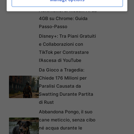
Come Fermare i Download
Automatici di Modelli AI da
4GB su Chrome: Guida
Passo-Passo
Disney+: Tra Piani Gratuiti
e Collaborazioni con
TikTok per Contrastare
l’Ascesa di YouTube
Da Gioco a Tragedia:
Chiede 176 Milioni per
Paralisi Causata da
Swatting Durante Partita
di Rust
Abbandona Pongo, il suo
cane meticcio, senza cibo
né acqua durante le