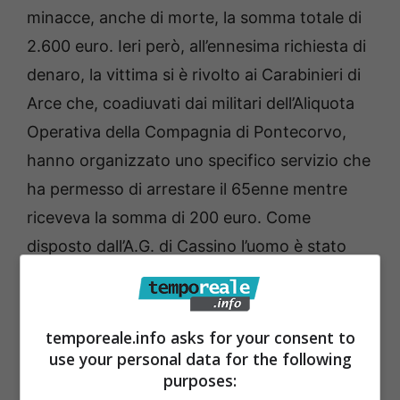
minacce, anche di morte, la somma totale di
2.600 euro. Ieri però, all’ennesima richiesta di
denaro, la vittima si è rivolto ai Carabinieri di
Arce che, coadiuvati dai militari dell’Aliquota
Operativa della Compagnia di Pontecorvo,
hanno organizzato uno specifico servizio che
ha permesso di arrestare il 65enne mentre
riceveva la somma di 200 euro. Come
disposto dall’A.G. di Cassino l’uomo è stato
tradotto presso il carcere di Isernia.
temporeale.info asks for your consent to
use your personal data for the following
purposes: