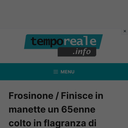
Vai
al
contenuto
MENU
Frosinone / Finisce in
manette un 65enne
colto in flagranza di