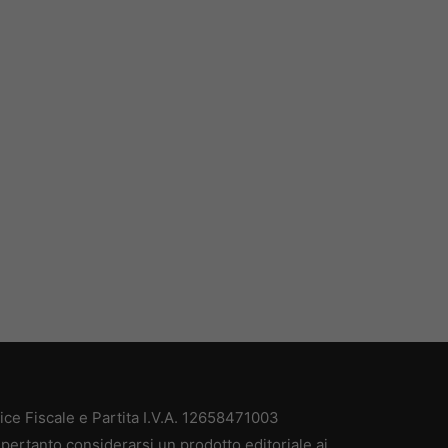
e Fiscale e Partita I.V.A. 12658471003
pertanto considerarsi un prodotto editoriale ai