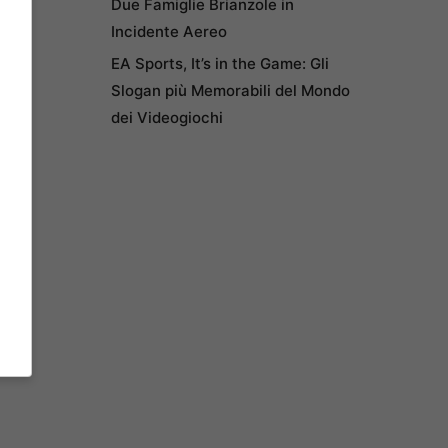
Due Famiglie Brianzole in
Incidente Aereo
EA Sports, It’s in the Game: Gli
Slogan più Memorabili del Mondo
dei Videogiochi