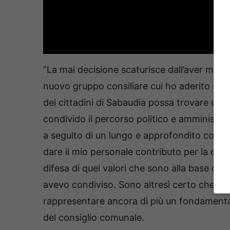
“La mai decisione scaturisce dall’aver matu
nuovo gruppo consiliare cui ho aderito – a
dei cittadini di Sabaudia possa trovare una a
condivido il percorso politico e amministrat
a seguito di un lungo e approfondito confr
dare il mio personale contributo per la cresci
difesa di quei valori che sono alla base dell’
avevo condiviso. Sono altresì certo che, co
rappresentare ancora di più un fondamentale
del consiglio comunale.