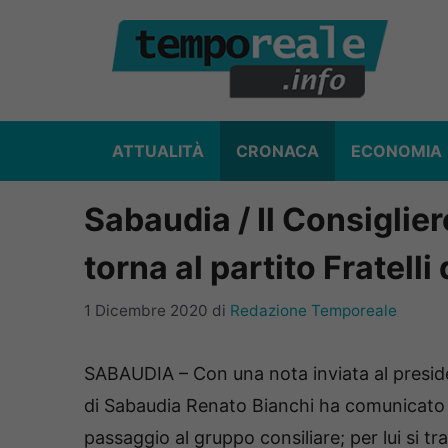
Vai
al
contenuto
ATTUALITÀ
CRONACA
ECONOMIA
Sabaudia / Il Consigli
torna al partito Fratelli 
1 Dicembre 2020
di
Redazione Temporeale
SABAUDIA – Con una nota inviata al preside
di Sabaudia Renato Bianchi ha comunicato la 
passaggio al gruppo consiliare; per lui si tr