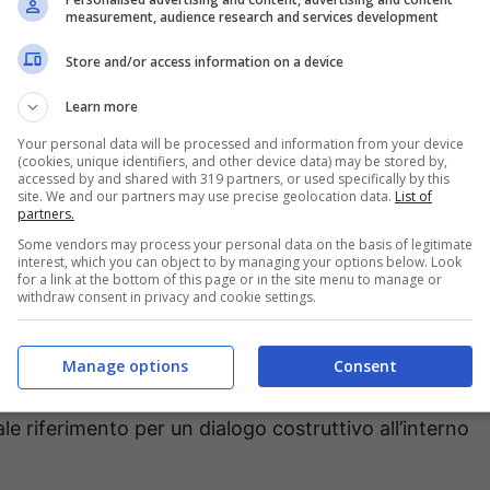
measurement, audience research and services development
Store and/or access information on a device
Learn more
Your personal data will be processed and information from your device
rato un diverso orientamento politico più attinente al
(cookies, unique identifiers, and other device data) may be stored by,
accessed by and shared with 319 partners, or used specifically by this
fferma Bianchi – Ritengo che il mio impegno in favore
site. We and our partners may use precise geolocation data.
List of
partners.
deguata espressione in Fratelli d’Italia, di cui
Some vendors may process your personal data on the basis of legitimate
ivo intrapreso a livello locale e nazionale. Per questo,
interest, which you can object to by managing your options below. Look
for a link at the bottom of this page or in the site menu to manage or
onto, ho preso questa decisione, convinto di poter
withdraw consent in privacy and cookie settings.
ta del nostro territorio al servizio dei cittadini, nella
impegno politico di FDI e che io stesso, fin dall’inizio,
Manage options
Consent
n il mio ingresso, il gruppo di FDI possa
 riferimento per un dialogo costruttivo all’interno