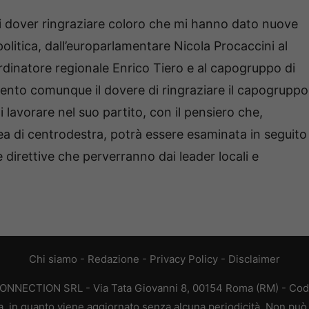
 dover ringraziare coloro che mi hanno dato nuove
olitica, dall’europarlamentare Nicola Procaccini al
ordinatore regionale Enrico Tiero e al capogruppo di
Sento comunque il dovere di ringraziare il capogruppo
di lavorare nel suo partito, con il pensiero che,
rea di centrodestra, potrà essere esaminata in seguito
le direttive che perverranno dai leader locali e
Chi siamo
-
Redazione
-
Privacy Policy
-
Disclaimer
CONNECTION SRL - Via Tata Giovanni 8, 00154 Roma (RM) - Codic
a, in quanto viene aggiornato senza alcuna periodicità. Non può 