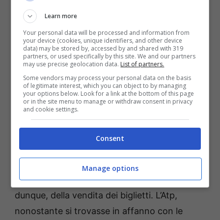
provincia, Franco Meschino, ha intavolato
Learn more
una trattativa con tre rappresentanti
Your personal data will be processed and information from
dell’amministrazione comunale, la dirigente
your device (cookies, unique identifiers, and other device
data) may be stored by, accessed by and shared with 319
del settore trasporti della Polizia locale
partners, or used specifically by this site. We and our partners
may use precise geolocation data.
List of partners.
Rosanna Picano, il capogabinetto Mario
Some vendors may process your personal data on the basis
of legitimate interest, which you can object to by managing
Taglialatela e, appunto, da venerdì, con il neo
your options below. Look for a link at the bottom of this page
or in the site menu to manage or withdraw consent in privacy
assessore al bilancio Biagio Attardi.
and cookie settings.
La situazione economico-occupazionale
Consent
dell’Atp è giunta, purtroppo, in un punto di
non ritorno. Il Covid ed il lockdown hanno
Manage options
provocato un crollo dell’utenza del 60% e,
dunque, della vendita dei biglietti. L’Atp,
nonostante si trovasse in affanno con le