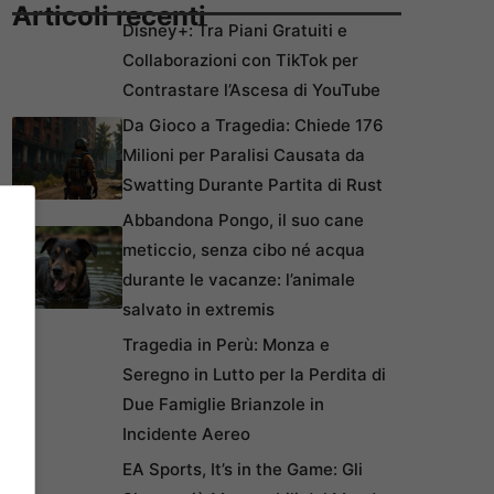
Articoli recenti
Disney+: Tra Piani Gratuiti e
Collaborazioni con TikTok per
Contrastare l’Ascesa di YouTube
Da Gioco a Tragedia: Chiede 176
Milioni per Paralisi Causata da
Swatting Durante Partita di Rust
Abbandona Pongo, il suo cane
meticcio, senza cibo né acqua
durante le vacanze: l’animale
salvato in extremis
Tragedia in Perù: Monza e
Seregno in Lutto per la Perdita di
Due Famiglie Brianzole in
Incidente Aereo
EA Sports, It’s in the Game: Gli