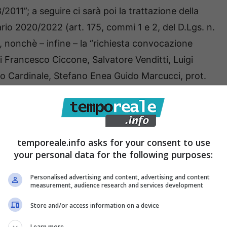
8/2011”; a seguire ci sarà poi la trattazione della
iario 2020/2022 (art. 175, commi 1 e 2, del D.Lgs. n.
, nonchè – infine – la “richiesta convocazione
i Francesco Ciccone, Salvatore Venditti, Luigi
anco Cardinale, Stefano Enea Guido Marcucci, prot.
ante i lavori il pubblico non potrà accedere all’aula
ori sia in diretta social (sulle pagine Facebook del
temporeale.info asks for your consent to use
your personal data for the following purposes:
 che in diretta radiofonica sulle frequenze di RAM
 in streaming:
Personalised advertising and content, advertising and content
measurement, audience research and services development
Store and/or access information on a device
Learn more