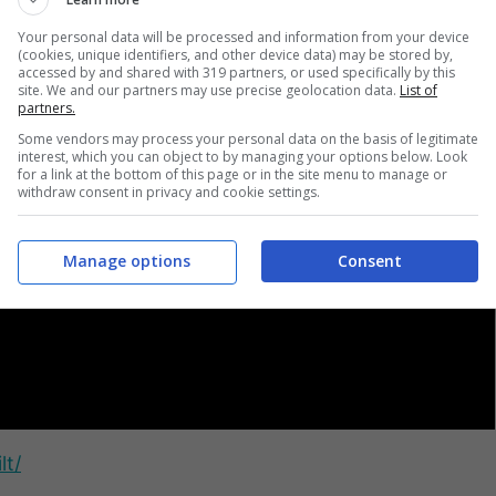
Your personal data will be processed and information from your device
(cookies, unique identifiers, and other device data) may be stored by,
accessed by and shared with 319 partners, or used specifically by this
site. We and our partners may use precise geolocation data.
List of
partners.
Some vendors may process your personal data on the basis of legitimate
interest, which you can object to by managing your options below. Look
for a link at the bottom of this page or in the site menu to manage or
withdraw consent in privacy and cookie settings.
Manage options
Consent
lt/