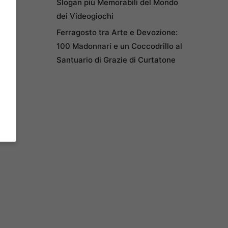
Slogan più Memorabili del Mondo
dei Videogiochi
Ferragosto tra Arte e Devozione:
100 Madonnari e un Coccodrillo al
Santuario di Grazie di Curtatone