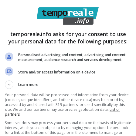
ale tenenza hanno arrestato in flagranza un 35enne
o di persona”. Oltre ad aver aggredito la 28enne di
uomo ha chiusa a chiave la donna nella stanza dove si
temporeale.info asks for your consent to use
letate le formalità di rito, è stato condotto presso la
your personal data for the following purposes:
ri in attesa dell’udienza di convalida.
Personalised advertising and content, advertising and content
measurement, audience research and services development
Store and/or access information on a device
Learn more
Your personal data will be processed and information from your device
(cookies, unique identifiers, and other device data) may be stored by,
accessed by and shared with 319 partners, or used specifically by this
site. We and our partners may use precise geolocation data.
List of
partners.
Some vendors may process your personal data on the basis of legitimate
interest, which you can object to by managing your options below. Look
for a link at the bottom of this page or in the site menu to manage or