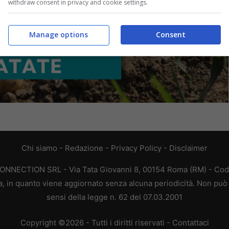
withdraw consent in privacy and cookie settings.
Manage options
Consent
Chi siamo
-
Redazione
-
Privacy Policy
-
Disclaimer
CONNECTION SRL - Via Tata Giovanni 8, 00154 Roma (RM) - Codic
a, in quanto viene aggiornato senza alcuna periodicità. Non può 
sensi della legge n. 62 del 07.03.2001
Copyright ©2026 - Tutti i diritti riservati -
Contattaci