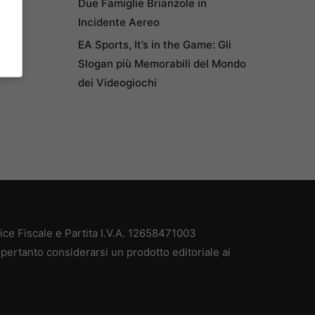
Due Famiglie Brianzole in
Incidente Aereo
EA Sports, It’s in the Game: Gli
Slogan più Memorabili del Mondo
dei Videogiochi
e Fiscale e Partita I.V.A. 12658471003
pertanto considerarsi un prodotto editoriale ai