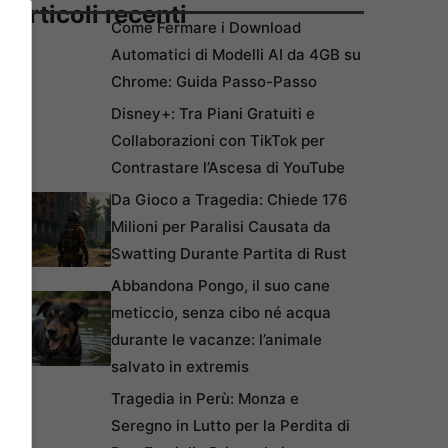
Articoli recenti
Come Fermare i Download
Automatici di Modelli AI da 4GB su
Chrome: Guida Passo-Passo
Disney+: Tra Piani Gratuiti e
Collaborazioni con TikTok per
Contrastare l’Ascesa di YouTube
Da Gioco a Tragedia: Chiede 176
Milioni per Paralisi Causata da
Swatting Durante Partita di Rust
Abbandona Pongo, il suo cane
meticcio, senza cibo né acqua
durante le vacanze: l’animale
salvato in extremis
Tragedia in Perù: Monza e
Seregno in Lutto per la Perdita di