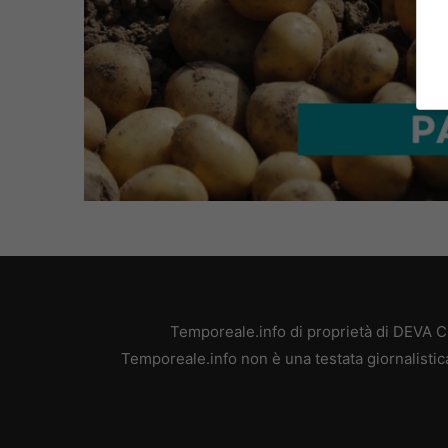
L
U
o
n
a
m
d
u
e
t
d
e
:
4
7
.
6
7
%
Temporeale.info di proprietà di DEVA 
Temporeale.info non è una testata giornalistic