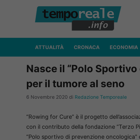
Vai
al
contenuto
ATTUALITÀ
CRONACA
ECONOMIA
Nasce il “Polo Sportiv
per il tumore al seno
6 Novembre 2020
di
Redazione Temporeale
“Rowing for Cure” è il progetto dell’associa
con il contributo della fondazione “Terzo Pil
“Polo sportivo di prevenzione oncologica” ch