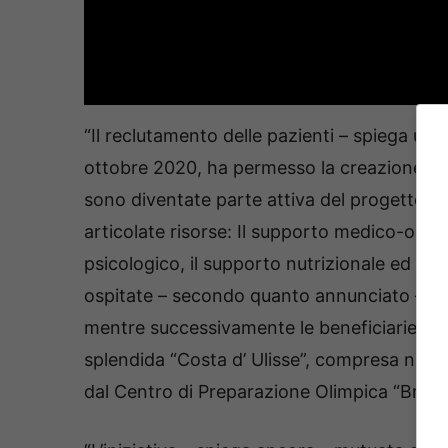
“Il reclutamento delle pazienti – spiega una n
ottobre 2020, ha permesso la creazione di 
sono diventate parte attiva del progetto. L
articolate risorse: Il supporto medico-onco
psicologico, il supporto nutrizionale ed il s
ospitate – secondo quanto annunciato – dal
mentre successivamente le beneficiarie dell’
splendida “Costa d’ Ulisse”, compresa nel li
dal Centro di Preparazione Olimpica “Bruno