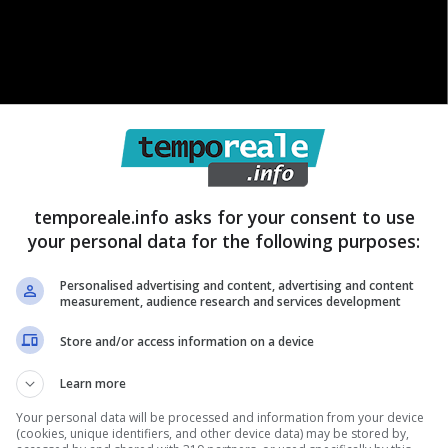
ota relativa all’iniziativa – iniziato nel mese di
un gruppo di dodici donne divise in 3 team da 4, che
e attività prevendono l’intersecazione di notevoli ed
temporeale.info asks for your consent to use
logico, il supporto tecnico-sportivo, il supporto
your personal data for the following purposes:
upporto logistico”. Le prime fasi operativi saranno
Personalised advertising and content, advertising and content
 Reale Yacht Club Canottieri Savoia di Napoli,
measurement, audience research and services development
iniziativa parteciperanno alle attività in mare nella
Store and/or access information on a device
torale laziale che va da Scauri a Sperlonga, ospitate
Learn more
 Zauli”a Formia.
Your personal data will be processed and information from your device
(cookies, unique identifiers, and other device data) may be stored by,