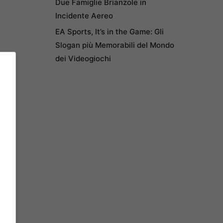
Due Famiglie Brianzole in
Incidente Aereo
EA Sports, It’s in the Game: Gli
Slogan più Memorabili del Mondo
dei Videogiochi