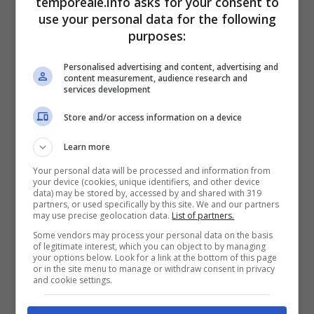
temporeale.info asks for your consent to
Salute sita in via Madonna delle Grazie
use your personal data for the following
purposes:
L’accesso al “drive in” è regolato da
Personalised advertising and content, advertising and
content measurement, audience research and
prenotazione che dovrà essere effettuata
services development
almeno 24 h prima. Pertanto non sarà
Store and/or access information on a device
garantito il tampone alle persone prive di
prenotazione, ad eccezione dei seguenti
Learn more
cittadini che potranno presentarsi senza
Your personal data will be processed and information from
your device (cookies, unique identifiers, and other device
prenotazione:
data) may be stored by, accessed by and shared with 319
partners, or used specifically by this site. We and our partners
– Cittadini che devono partire per Stati Esteri,
may use precise geolocation data.
List of partners.
Some vendors may process your personal data on the basis
dove viene richiesta idonea certificazione,
of legitimate interest, which you can object to by managing
your options below. Look for a link at the bottom of this page
per i quali sarà sufficiente mostrare al
or in the site menu to manage or withdraw consent in privacy
and cookie settings.
personale del “drive in” idoneo titolo di
viaggio e ricevuta di pagamento;