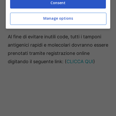
Consent
– Cittadini contattati dal Dipartimento di
Prevenzione, che procederà direttamente ad
Manage options
effettuare la prenotazione.
Al fine di evitare inutili code, tutti i tamponi
antigenici rapidi e molecolari dovranno essere
prenotati tramite registrazione online
digitando il seguente link: (
CLICCA QUI
)