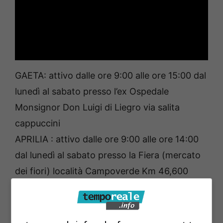
GAETA: attivo dalle ore 9:00 alle ore 15:00 dal
lunedì al sabato presso l’ex Ospedale
Monsignor Don Luigi di Liegro via salita
cappuccini
APRILIA : attivo dalle ore 9:00 alle ore 14:00
dal lunedì al sabato presso la Fiera (mercato
dei fiori) località Campoverde Km 46,600
(direzione Latina) della SS.148 Pontina
PRIVERNO: attivo dalle ore 8:30 alle ore 13:30
dal lunedì al sabato presso la Casa della