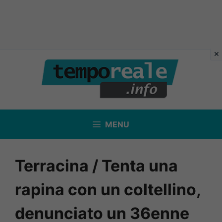
Vai
al
contenuto
MENU
Terracina / Tenta una
rapina con un coltellino,
denunciato un 36enne