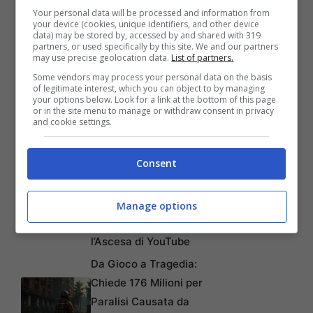
Your personal data will be processed and information from
your device (cookies, unique identifiers, and other device
data) may be stored by, accessed by and shared with 319
partners, or used specifically by this site. We and our partners
may use precise geolocation data.
List of partners.
Some vendors may process your personal data on the basis
of legitimate interest, which you can object to by managing
Articoli recenti
your options below. Look for a link at the bottom of this page
Come Fermare i Download
or in the site menu to manage or withdraw consent in privacy
and cookie settings.
Automatici di Modelli AI da
4GB su Chrome: Guida
Passo-Passo
Consent
Disney+: Tra Piani Gratuiti
e Collaborazioni con
Manage options
TikTok per Contrastare
l’Ascesa di YouTube
Da Gioco a Tragedia:
Chiede 176 Milioni per
Paralisi Causata da