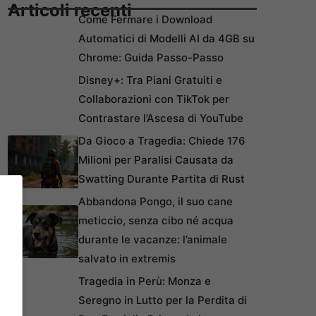
Articoli recenti
Come Fermare i Download
Automatici di Modelli AI da 4GB su
Chrome: Guida Passo-Passo
Disney+: Tra Piani Gratuiti e
Collaborazioni con TikTok per
Contrastare l’Ascesa di YouTube
Da Gioco a Tragedia: Chiede 176
Milioni per Paralisi Causata da
Swatting Durante Partita di Rust
Abbandona Pongo, il suo cane
meticcio, senza cibo né acqua
durante le vacanze: l’animale
salvato in extremis
Tragedia in Perù: Monza e
Seregno in Lutto per la Perdita di