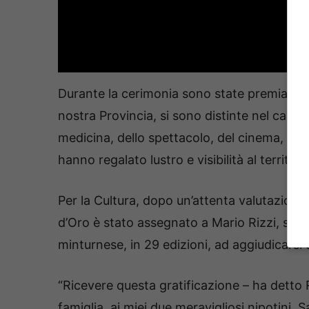
Durante la cerimonia sono state premiate le
nostra Provincia, si sono distinte nel campo 
medicina, dello spettacolo, del cinema, del
hanno regalato lustro e visibilità al territorio
Per la Cultura, dopo un’attenta valutazione 
d’Oro è stato assegnato a Mario Rizzi, scrit
minturnese, in 29 edizioni, ad aggiudicarsi
“Ricevere questa gratificazione – ha detto R
famiglia, ai miei due meravigliosi nipotini, S