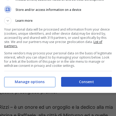
Store and/or access information on a device
Learn more
Your personal data will be processed and information from your device
(cookies, unique identifiers, and other device data) may be stored by,
 talentuose eccellenze che, nel 2019 in tutta la
accessed by and shared with 319 partners, or used specifically by this
site. We and our partners may use precise geolocation data.
List of
della cultura, dello sport, del giornalismo, della
partners.
la moda e dell’imprenditoria. Tutti personaggi che
Some vendors may process your personal data on the basis of legitimate
interest, which you can object to by managing your options below. Look
 pontino ed all’Italia.
for a link at the bottom of this page or in the site menu to manage or
withdraw consent in privacy and cookie settings.
e selezione della Giuria, l’ambito premio del Gatto
Manage options
Consent
tore, saggista e storico di Minturno. Mario è il primo
 questo prestigioso premio.
izzi – è un onore ed un orgoglio e la dedico alla mia
abrina e Raffaele, alla città di Minturno ed a quelle