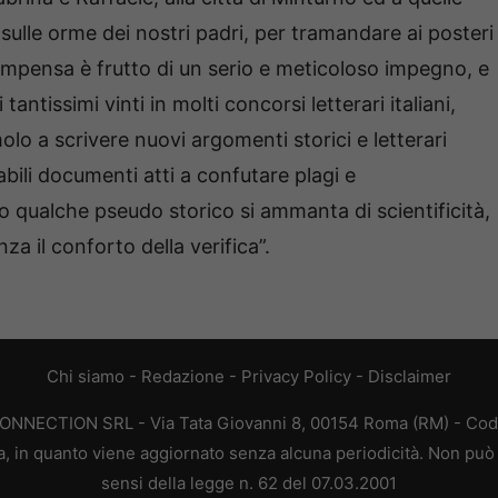
ulle orme dei nostri padri, per tramandare ai posteri
icompensa è frutto di un serio e meticoloso impegno, e
tantissimi vinti in molti concorsi letterari italiani,
olo a scrivere nuovi argomenti storici e letterari
ili documenti atti a confutare plagi e
qualche pseudo storico si ammanta di scientificità,
a il conforto della verifica”.
Chi siamo
-
Redazione
-
Privacy Policy
-
Disclaimer
CONNECTION SRL - Via Tata Giovanni 8, 00154 Roma (RM) - Codic
a, in quanto viene aggiornato senza alcuna periodicità. Non può 
sensi della legge n. 62 del 07.03.2001