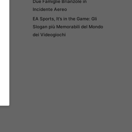
Due Famiglie Brianzole in
Incidente Aereo
EA Sports, It’s in the Game: Gli
Slogan più Memorabili del Mondo
dei Videogiochi