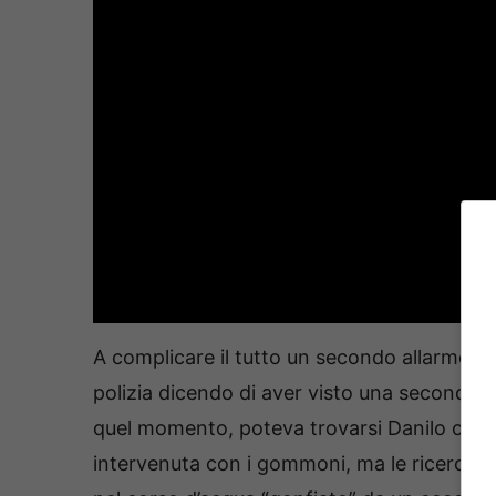
A complicare il tutto un secondo allarme, a
polizia dicendo di aver visto una seconda per
quel momento, poteva trovarsi Danilo o il ra
intervenuta con i gommoni, ma le ricerche 