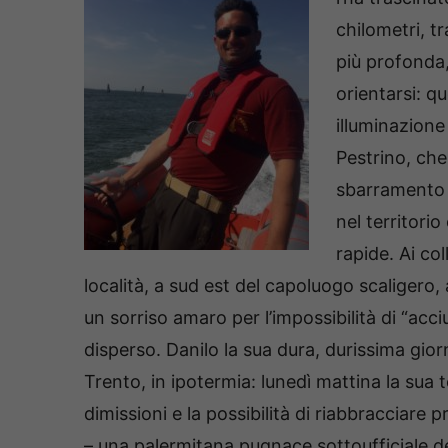
chilometri, tr
più profonda,
orientarsi: qu
illuminazione
Pestrino, che
sbarramento c
nel territorio
rapide. Ai col
località, a sud est del capoluogo scaligero,
un sorriso amaro per l’impossibilità di “acc
disperso. Danilo la sua dura, durissima gior
Trento, in ipotermia: lunedì mattina la sua
dimissioni e la possibilità di riabbracciare
– una palermitana pugnace sottoufficiale dell