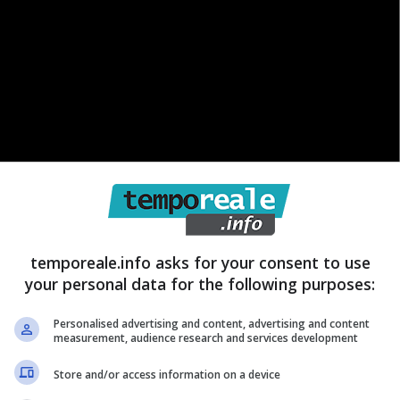
temporeale.info asks for your consent to use
your personal data for the following purposes:
rrivato attorno alle 23.30: qualcuno ha chiamato la
sona finire in Adige, proprio nel tratto in cui, in
Personalised advertising and content, advertising and content
measurement, audience research and services development
gazzo. Un’altra squadra dei Vigili del fuoco è
sono rimaste senza esito. Le cinque ore trascorse
Store and/or access information on a device