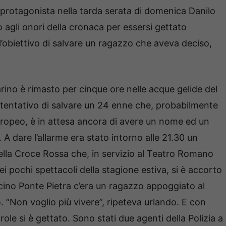
o protagonista nella tarda serata di domenica Danilo
agli onori della cronaca per essersi gettato
 l’obiettivo di salvare un ragazzo che aveva deciso,
rino è rimasto per cinque ore nelle acque gelide del
 tentativo di salvare un 24 enne che, probabilmente
europeo, è in attesa ancora di avere un nome ed un
A dare l’allarme era stato intorno alle 21.30 un
lla Croce Rossa che, in servizio al Teatro Romano
i pochi spettacoli della stagione estiva, si è accorto
icino Ponte Pietra c’era un ragazzo appoggiato al
. “Non voglio più vivere”, ripeteva urlando. E con
ole si è gettato. Sono stati due agenti della Polizia a