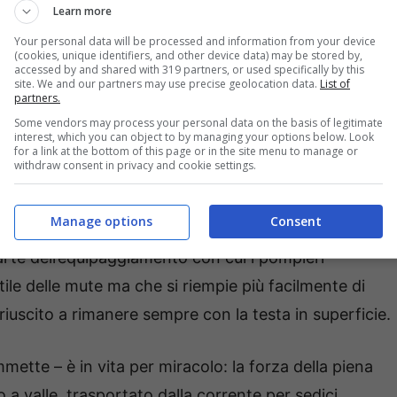
onale ondata di maltempo il pompiere formiano non le
Learn more
e. Oltre a contrastare la forza della piena ha
Your personal data will be processed and information from your device
(cookies, unique identifiers, and other device data) may be stored by,
o 24enne che in acqua è stato protagonista di una
accessed by and shared with 319 partners, or used specifically by this
site. We and our partners may use precise geolocation data.
List of
arsi dai moschettoni applicati da un vigile del fuoco
partners.
o di Formia stessa,lo chiamano eroe: “Ho fatto solo il
Some vendors may process your personal data on the basis of legitimate
interest, which you can object to by managing your options below. Look
olo a quello, e al dispiacere di non aver salvato una
for a link at the bottom of this page or in the site menu to manage or
withdraw consent in privacy and cookie settings.
era vicenda si è avuta quando il ramo, a cui si erano
 dell’acqua ed entrambi sono stati visti scomparire in
Manage options
Consent
azie anche al suo addestramento: ha avuto
parte dell’equipaggiamento con cui i pompieri
ile delle mute ma che si riempie più facilmente di
 riuscito a rimanere sempre con la testa in superficie.
mmette – è in vita per miracolo: la forza della piena
o a valle, trasportato dalla corrente per sedici