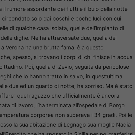
a il rumore assordante dei flutti e il buio della notte
 circondato solo dai boschi e poche luci con cui
elle di qualche casa isolata, quelle dell’impianto di
 delle dighe. Ne ha attraversate due, quella del
 a Verona ha una brutta fama: è a questo
he, spesso, si trovano i corpi di chi finisce in acqua
 cittadino. Poi, quella di Zevio, seguita da pericolose
leghi che lo hanno tratto in salvo, in quest’ultima
 alle due ed un quarto di notte, ha sorriso. Ma è stato
iuffare” quel ragazzo che ufficialmente è ancora
nata di lavoro, l’ha terminata all’ospedale di Borgo
 temperatura corporea non superava i 34 gradi. Poi le
 presso la sua abitazione di Legnago sua moglie Nadia
’Esercito che ha sposato in Sicilia per poi trasferirsi