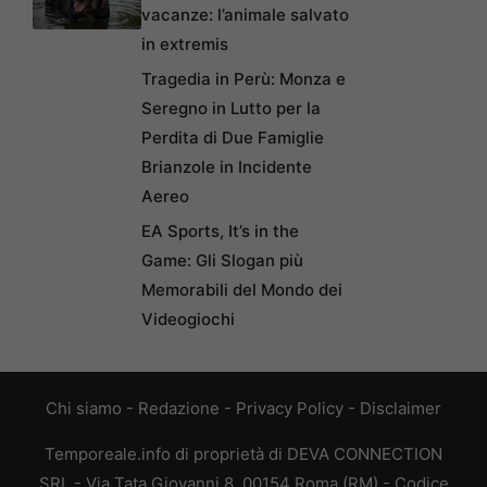
vacanze: l’animale salvato
in extremis
Tragedia in Perù: Monza e
Seregno in Lutto per la
Perdita di Due Famiglie
Brianzole in Incidente
Aereo
EA Sports, It’s in the
Game: Gli Slogan più
Memorabili del Mondo dei
Videogiochi
Chi siamo
-
Redazione
-
Privacy Policy
-
Disclaimer
Temporeale.info di proprietà di DEVA CONNECTION
SRL - Via Tata Giovanni 8, 00154 Roma (RM) - Codice