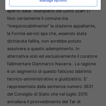
Manage options
per ricostruire quanto c’era nel cantiere
aperto dalla “Multipiano del Golfo Scarl”)?
Non certamente il comune ma
“inequivocabilmente” la stazione appaltante,
la Formia servizi spa che, essendo stata
dichiarata fallita, non avrebbe potuto
assolvere a questo adempimento. In
alternativa solo ed esclusivamente il curatore
fallimentare Gianmarco Navarra . La ragione
è un segmento di questo faticoso labirinto
tecnico-amministrativo e giudiziatìrio. E’
rappresentata dalla sentenza numero 3631
del Consiglio di Stato che nel luglio 2015
annullava il provvedimento del Tar di