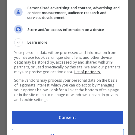
al Gip Di Croce Astarita l’ha messo in
Personalised advertising and content, advertising and
content measurement, audience research and
evidenza affermando come Di Cesare fosse
services development
stato protagonista di uno scambio di
Store and/or access information on a device
persona. “Sono stato indicato come Rup l’8
aprile 2015 con la delibera di Giunta
Learn more
Municipale numero 64 solo per la
Your personal data will be processed and information from
your device (cookies, unique identifiers, and other device
“realizzazione delle opere impiantistiche per il
data) may be stored by, accessed by and shared with 319
partners, or used specifically by this site. We and our partners
ripristino funzionale e per le sistemazioni
may use precise geolocation data.
List of partners.
Some vendors may process your personal data on the basis
varie del parcheggio Aldo Moro”. Ossia per
of legitimate interest, which you can object to by managing
your options below. Look for a link at the bottom of this page
mettere a norma ciò che era stato inaugurato
or in the site menu to manage or withdraw consent in privacy
and cookie settings.
anni prima, pur in difetto delle necessarie
condizioni di sicurezza”. Ma chi avrebbe
Consent
dovuto autorizzare il collaudo tecnico
amministrativo (Astarita si prodigò non poco