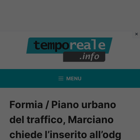
Vai
al
contenuto
MENU
Formia / Piano urbano
del traffico, Marciano
chiede l’inserito all’odg