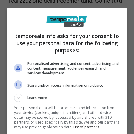
realizzazione della Pedemontana. Come tutti i
PUT, anche quello del Comune di Formia,
prescrive interventi da realizzarsi in base allo
stato vigente delle infrastrutture, con un
temporeale.info asks for your consent to
orizzonte temporale breve, dai 3-5 anni.
use your personal data for the following
Sebbene il PUT auspichi, come tutti noi (o
purposes:
quasi) la realizzazione della Pedemontana,
Personalised advertising and content, advertising and
tutti i suoi interventi (rotonde, correzioni di
content measurement, audience research and
services development
carreggiata, rimozione dei semafori,
Store and/or access information on a device
istituzioni di ztl, insediamenti di sensi unici
etc…) sono da realizzarsi ADESSO.
Learn more
Your personal data will be processed and information from
your device (cookies, unique identifiers, and other device
Che fare quindi? Portare il PUT in Consiglio,
data) may be stored by, accessed by and shared with 319
partners, or used specifically by this site. We and our partners
ridiscuterne le linee generali, ripubblicarlo per
may use precise geolocation data.
List of partners.
altri 30 gg ai fini di nuove osservazioni, e