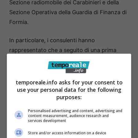
Sezione radiomobile dei Carabinieri e della
Sezione Operativa della Guardia di Finanza di
Formia.
In particolare, i consulenti hanno
rappresentato che a seguito di una prima
attività di monitoraggio e verifica dello stato
dei viadotti presenti nel territorio comunale
sono emerse delle criticità relativamente
temporeale.info asks for your consent to
use your personal data for the following
all’ultimo viadotto della Via Lungomare della
purposes:
Repubblica prima della rotonda di
intersezione con la SS7.
Personalised advertising and content, advertising and
content measurement, audience research and
services development
Le criticità accertate impongono l’adozione,
Store and/or access information on a device
da parte dell’Amministrazione comunale, di