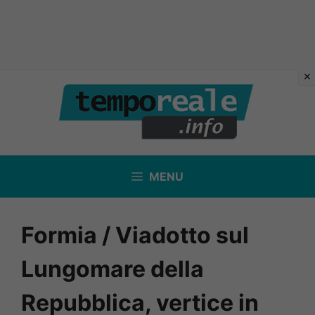
Vai
al
contenuto
MENU
Formia / Viadotto sul
Lungomare della
Repubblica, vertice in