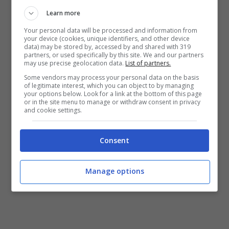
Learn more
prime misure precauzionali volte a ridurre le
Your personal data will be processed and information from
sollecitazioni alle quali la predetta
your device (cookies, unique identifiers, and other device
data) may be stored by, accessed by and shared with 319
infrastruttura risulta sottoposta attraverso un
partners, or used specifically by this site. We and our partners
may use precise geolocation data.
List of partners.
restringimento della carreggiata e una
Some vendors may process your personal data on the basis
riduzione del limite di velocità. Nel frattempo
of legitimate interest, which you can object to by managing
your options below. Look for a link at the bottom of this page
proseguiranno le attività di accertamento e
or in the site menu to manage or withdraw consent in privacy
and cookie settings.
verifica, da parte dei tecnici incaricati dal
Comune di Formia, circa lo stato del viadotto,
Consent
al fine di elaborare un progetto esecutivo
definitivo.
Manage options