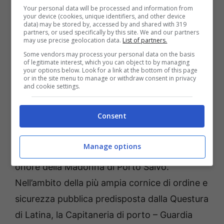
Your personal data will be processed and information from
tratto di costa di particolare pregio
your device (cookies, unique identifiers, and other device
data) may be stored by, accessed by and shared with 319
ambientale, e per questo sottoposto a tutela,
partners, or used specifically by this site. We and our partners
may use precise geolocation data.
List of partners.
che induce taluni diportisti a violarlo in
Some vendors may process your personal data on the basis
violazione delle norme previste.
of legitimate interest, which you can object to by managing
your options below. Look for a link at the bottom of this page
or in the site menu to manage or withdraw consent in privacy
Nella giornata di domenica 9 agosto, si è
and cookie settings.
svolta regolarmente, pur con le limitazioni
Consent
imposte dell’attuale periodo emergenziale, la
tradizionale cerimonia religiosa di
Manage options
deposizione in mare della corona ai Caduti in
onore della Madonna di Porto Salvo.
Nell’ambito della più ampia cornice di ordine e
sicurezza pubblica predisposta dalla Questura
di Latina, la Capitaneria di porto – Guardia