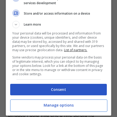
services development
raccolta fondi, la raccolta e la consegna delle
uova di Pasqua e il Carosello Formiano.
Store and/or access information on a device
Learn more
Your personal data will be processed and information from
your device (cookies, unique identifiers, and other device
data) may be stored by, accessed by and shared with 319
partners, or used specifically by this site. We and our partners
may use precise geolocation data.
List of partners.
Some vendors may process your personal data on the basis
of legitimate interest, which you can object to by managing
your options below. Look for a link at the bottom of this page
or in the site menu to manage or withdraw consent in privacy
and cookie settings.
Consent
“Durante l’emergenza avevamo un obiettivo:
nessuno va lasciato solo, nessuno deve
Manage options
restare indietro” è stato il commento del
Sindaco Paola Villa che a fine serata ha