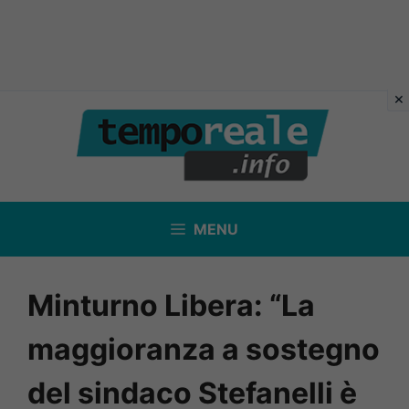
Vai
al
contenuto
MENU
Minturno Libera: “La
maggioranza a sostegno
del sindaco Stefanelli è