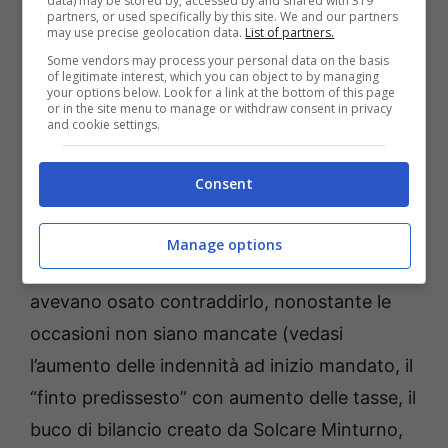
data) may be stored by, accessed by and shared with 319
Nel frattempo le vicende politiche degli ultimi
partners, or used specifically by this site. We and our partners
may use precise geolocation data.
List of partners.
giorni hanno fatto gettare a Stefanelli quella
Some vendors may process your personal data on the basis
maschera da “monarca illuminato” di cui va
of legitimate interest, which you can object to by managing
your options below. Look for a link at the bottom of this page
tanto fiero ed è uscita fuori la sua vera natura
or in the site menu to manage or withdraw consent in privacy
and cookie settings.
di dittatore dispotico, caratterialmente
inadeguato a ricoprire la carica istituzionale
Consent
per cui è stato eletto: un Sindaco abituato a
circondarsi di yes-man cui non è concessa
Manage options
alcuna libertà di pensiero, che mai fino ad ora
avevano osato contraddirlo, nonostante le
occasioni non siano mancate (vedasi
l’aumento delle indennità ad inizio mandato, il
“finto predissesto” con aumento delle tasse, il
buco di bilancio creato da Solcare Minturno,