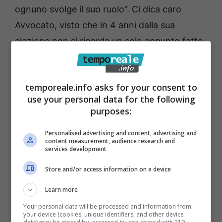
ognuno svolge il suo ruolo”. Ci dica caro
Avvocato, visto che in 4 anni dalla sua
elezione non si ricorda un solo appunto fatto
alla maggioranza e/o un suo intervento
degno di nota sull’operato
temporeale.info asks for your consent to
dell’Amministrazione, è questo il suo modo di
use your personal data for the following
fare politica?! È così che svolge il suo ruolo
purposes:
nel Consiglio? Stesso dicasi per l’Avvocato
Personalised advertising and content, advertising and
Signore, la figura politicamente più ambigua
content measurement, audience research and
services development
dell’intero Consiglio comunale, diretto
avversario di Stefanelli alle scorse elezioni ed
Store and/or access information on a device
oggi suo sodale, il quale ha rinunciato a
Learn more
qualsivoglia tipo di opposizione consiliare.
Your personal data will be processed and information from
your device (cookies, unique identifiers, and other device