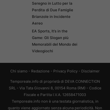
Seregno in Lutto per la
Perdita di Due Famiglie
Brianzole in Incidente
Aereo
EA Sports, It’s in the
Game: Gli Slogan più
Memorabili del Mondo dei
Videogiochi
Chi siamo
-
Redazione
-
Privacy Policy
-
Disclaimer
Temporeale.info di proprietà di DEVA CONNECTION
SRL - Via Tata Giovanni 8, 00154 Roma (RM) - Codice
Fiscale e Partita I.V.A. 12658471003
Temporeale.info non è una testata giornalistica, in
quanto viene aggiornato senza alcuna periodicità. Non