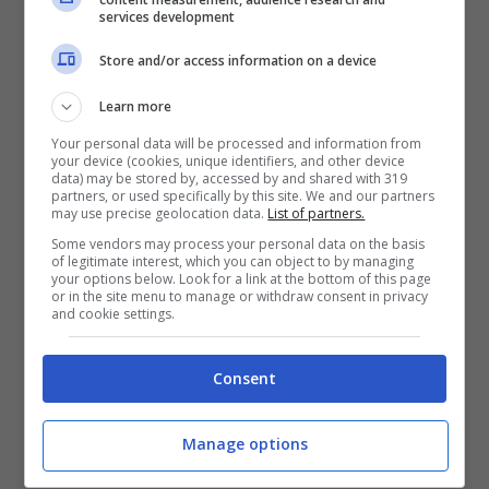
services development
trattamento tra spiagge libere con servizi e
stabilimenti balneari. Mentre è certo che i
Store and/or access information on a device
titolari di questi ultimi sono tenuti al
Learn more
pagamento del canone annuo per la
Your personal data will be processed and information from
concessione marittima, oltre ovviamente a
your device (cookies, unique identifiers, and other device
data) may be stored by, accessed by and shared with 319
quello delle tasse, non è dato sapere cosa
partners, or used specifically by this site. We and our partners
may use precise geolocation data.
List of partners.
corrispondano, invece, i noleggiatori di
Some vendors may process your personal data on the basis
of legitimate interest, which you can object to by managing
attrezzature balneari ed in che misura. Tali
your options below. Look for a link at the bottom of this page
or in the site menu to manage or withdraw consent in privacy
informazioni, infatti, avrebbero dovuto essere
and cookie settings.
pubbliche e contenute proprio all’interno del
PUA mentre, invece, come già detto, non
Consent
sono ricavabili sul sito del Comune di
Minturno.
Manage options