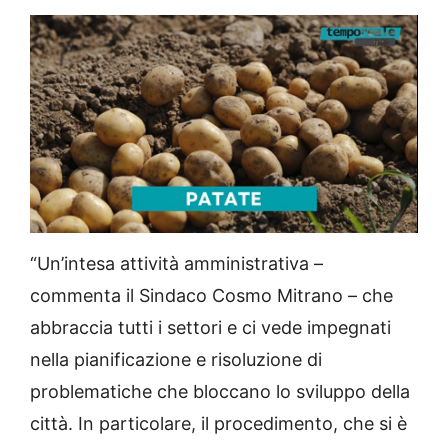
L
U
o
n
a
m
d
u
“Un’intesa attività amministrativa –
e
t
d
e
:
commenta il Sindaco Cosmo Mitrano – che
4
7
.
6
abbraccia tutti i settori e ci vede impegnati
7
%
nella pianificazione e risoluzione di
problematiche che bloccano lo sviluppo della
città. In particolare, il procedimento, che si è