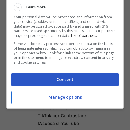
Learn more
Your personal data will be processed and information from
your device (cookies, unique identifiers, and other device
data) may be stored by, accessed by and shared with 319
partners, or used specifically by this site. We and our partners
may use precise geolocation data.
List of partners.
Some vendors may process your personal data on the basis
of legitimate interest, which you can object to by managing
your options below. Look for a link at the bottom of this page
or in the site menu to manage or withdraw consent in privacy
Articoli recenti
and cookie settings.
Come Fermare i Download
Automatici di Modelli AI da
Consent
4GB su Chrome: Guida
Passo-Passo
Manage options
Disney+: Tra Piani Gratuiti
e Collaborazioni con
TikTok per Contrastare
l’Ascesa di YouTube