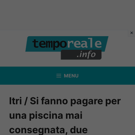
Vai
al
contenuto
MENU
Itri / Si fanno pagare per
una piscina mai
consegnata, due