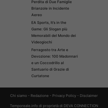
Perdita di Due Famiglie
Brianzole in Incidente
Aereo
EA Sports, It’s in the
Game: Gli Slogan più
Memorabili del Mondo dei
Videogiochi
Ferragosto tra Arte e
Devozione: 100 Madonnari
e un Coccodrillo al
Santuario di Grazie di
Curtatone
Chi siamo
-
Redazione
-
Privacy Policy
-
Disclaimer
Temporeale.info di proprietà di DEVA CONNECTION