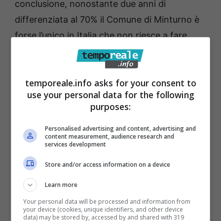
conclusione, nonostante due anni di
differenziata al 70% il Comune di Minturno è
forse l’unico in Italia che non riesce a fare
avere un ritorno in termini economici ai propri
cittadini. Come mai?
temporeale.info asks for your consent to
use your personal data for the following
Come già detto in passato, una soluzione per
purposes:
ristorare direttamente i cittadini potrebbe
essere quella di installare le macchinette
Personalised advertising and content, advertising and
content measurement, audience research and
mangia plastica, grazie alle quali una famiglia
services development
potrebbe ricavare dallo smaltimento di
Store and/or access information on a device
bottiglie e flaconi in plastica e lattine oltre
Learn more
100€ annui. Ma sappiamo che la nostra
Your personal data will be processed and information from
proposta non è stata accettata, anzi,
your device (cookies, unique identifiers, and other device
data) may be stored by, accessed by and shared with 319