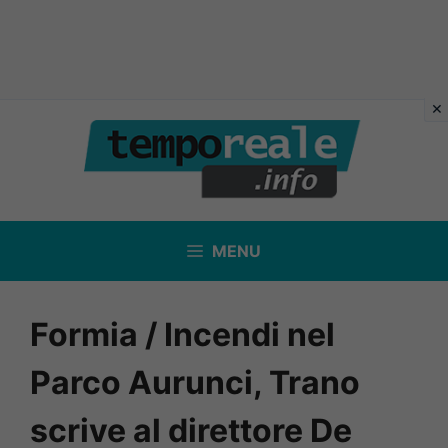
Vai
al
contenuto
MENU
Formia / Incendi nel
Parco Aurunci, Trano
scrive al direttore De