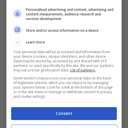
abbassare la guardia. Le montagne del sud
Personalised advertising and content, advertising and
content measurement, audience research and
pontino in questi giorni stanno tornando ad
services development
essere frequentate e l’inizio della stagione
Store and/or access information on a device
estiva porta sempre con sé la piaga degli
Learn more
incendi. La vigilanza va dunque potenziata,
Your personal data will be processed and information from
per evitare danni al patrimonio naturale come
your device (cookies, unique identifiers, and other device
data) may be stored by, accessed by and shared with 319
quelli dello scorso anno. Ho dunque inviato
partners, or used specifically by this site. We and our partners
may use precise geolocation data.
List of partners.
una nota al direttore Giorgio De Marchis,
Some vendors may process your personal data on the basis
ricordandogli la sua promessa, fatta
of legitimate interest, which you can object to by managing
your options below. Look for a link at the bottom of this page
nell’autunno scorso, su una maggiore
or in the site menu to manage or withdraw consent in privacy
and cookie settings.
sorveglianza dei luoghi attraverso il
potenziamento dei guardaparco, con due
Consent
unità da impiegare sul versante formiano.
Visto il prossimo affollamento dell’area