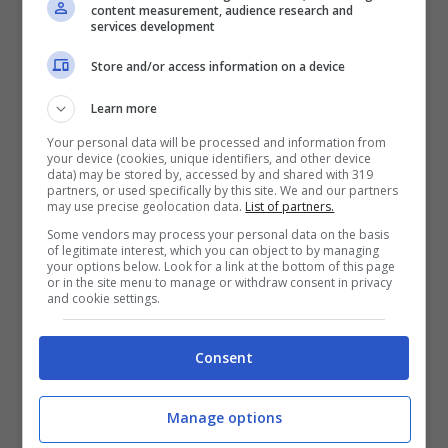
content measurement, audience research and
cittadino, ha casualmente incontrato il
services development
sedicenne che lo ha aggredito brutalmente
Store and/or access information on a device
con calci e pugni, provocandogli la “frattura
delle ossa nasali con deviazione del setto ed
Learn more
emorragia sottorbitaria”.
Your personal data will be processed and information from
your device (cookies, unique identifiers, and other device
data) may be stored by, accessed by and shared with 319
partners, or used specifically by this site. We and our partners
Il ragazzino, supportato dai genitori, ha
may use precise geolocation data.
List of partners.
quindi deciso di rivolgersi ai poliziotti della
Some vendors may process your personal data on the basis
of legitimate interest, which you can object to by managing
Questura di Latina. Il rapido lavoro degli
your options below. Look for a link at the bottom of this page
or in the site menu to manage or withdraw consent in privacy
investigatori, che hanno anche acquisito gli
and cookie settings.
screenshot relativi agli scambi di messaggi
Consent
tra i ragazzi, ha permesso di individuare e
denunciare al Tribunale dei Minorenni il “bullo”
Manage options
responsabile dei gravi fatti in argomento per i