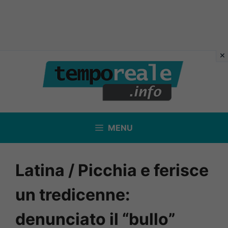
Vai
al
contenuto
MENU
Latina / Picchia e ferisce
un tredicenne:
denunciato il “bullo”