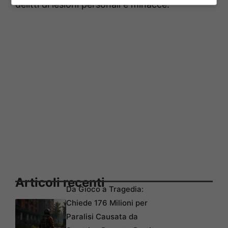
delitti di lesioni personali e minacce.
Articoli recenti
Da Gioco a Tragedia:
Chiede 176 Milioni per
Paralisi Causata da