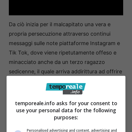
Da ciò inizia per il malcapitato una vera e
propria persecuzione attraverso continui
messaggi sulle note piattaforme Instagram e
Tik Tok, dove viene ripetutamente offeso e
minacciato anche da un terzo ragazzo
sedicenne, il quale arriva addirittura ad offrire
una “taglia” di 20 euro, attraverso la nota
piattaforma Whats’app, a chiunque gli
portasse sotto casa il tredicenne da “punire”.
temporeale.info asks for your consent to
use your personal data for the following
purposes:
Qualche giorno or sono il tredicenne, mentre
era in bici con un amichetto nel centro
Personalised advertising and content, advertising and