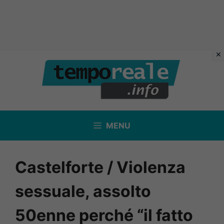
Vai
al
contenuto
MENU
Castelforte / Violenza
sessuale, assolto
50enne perché “il fatto