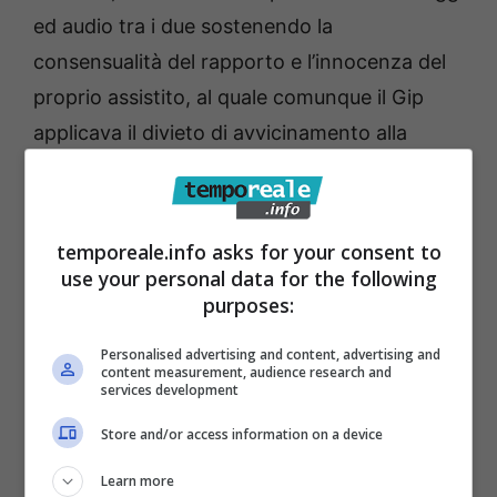
ed audio tra i due sostenendo la
consensualità del rapporto e l’innocenza del
proprio assistito, al quale comunque il Gip
applicava il divieto di avvicinamento alla
donna. Successivamente, però, la donna
sporse una ulteriore denuncia denunciando
una nuova aggressione fisica e così i
temporeale.info asks for your consent to
Carabinieri – su disposizione del Tribunale di
use your personal data for the following
purposes:
Cassino – arrestarono di nuovo l’uomo
sottoponendolo agli arresti domiciliari per
Personalised advertising and content, advertising and
content measurement, audience research and
numerosi mesi.
services development
Store and/or access information on a device
Oggi, a conclusione del dibattimento, è
arrivata la sentenza di assoluzione perché il
Learn more