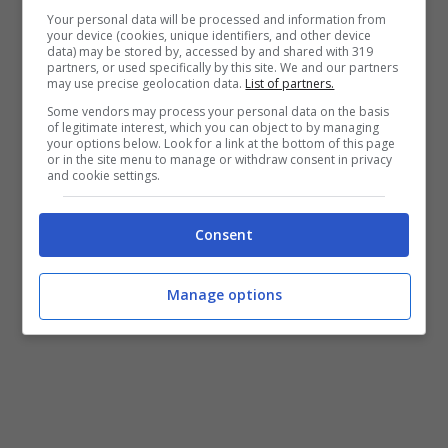
fatto non sussiste in favore dell’uomo,
Your personal data will be processed and information from
your device (cookies, unique identifiers, and other device
accogliendo peraltro il collegio giudicante,
data) may be stored by, accessed by and shared with 319
partners, or used specifically by this site. We and our partners
Presidente Dott.ssa Perna, a latere Tavolieri e
may use precise geolocation data.
List of partners.
Some vendors may process your personal data on the basis
Sangiovanni, l’ulteriore richiesta dell’Avvocato
of legitimate interest, which you can object to by managing
your options below. Look for a link at the bottom of this page
Cardillo Cupo di trasmettere gli atti alla
or in the site menu to manage or withdraw consent in privacy
and cookie settings.
Procura affinché persegua la donna per la
gravissima calunnia posta in essere.
Consent
Manage options