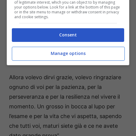
I ragazzi sono stati in qualche modo
of legitimate interest, which you can object to by managing
your options below. Look for a link at the bottom of this page
dimenticati, non avevano urgenze sanitarie,
or in the site menu to manage or withdraw consent in privacy
and cookie settings.
né vivendo in famiglia, quelle economiche: “In
pochi ci siamo chiesti come stavate vivendo,
Consent
lì davanti ai vostri pc e tablet, le angosce della
fine di un percorso che avevamo dato per
Manage options
scontato, ma che invece scontato non era.
Allora volevo dirvi grazie, volevo ringraziare
ognuno di voi per la pazienza, per la
perseveranza e per la resilienza nel vivere il
momento. Un grosso in bocca al lupo per
l’esame e per la vita che vi aspetta, sapendo
che tutti voi, maturi siete già e ce ne avete
dato grande prova”.