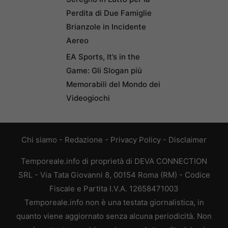
Perdita di Due Famiglie
Brianzole in Incidente
Aereo
EA Sports, It’s in the
Game: Gli Slogan più
Memorabili del Mondo dei
Videogiochi
Chi siamo
-
Redazione
-
Privacy Policy
-
Disclaimer
Temporeale.info di proprietà di DEVA CONNECTION
SRL - Via Tata Giovanni 8, 00154 Roma (RM) - Codice
Fiscale e Partita I.V.A. 12658471003
Temporeale.info non è una testata giornalistica, in
quanto viene aggiornato senza alcuna periodicità. Non