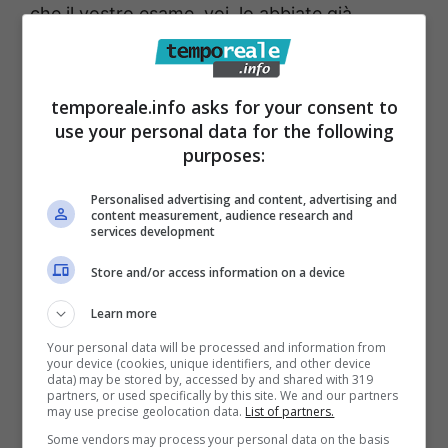
che il vostro esame, voi, lo abbiate già
iniziato. La maturità non è certo un tema di
italiano ben scritto o una tesina ben
temporeale.info asks for your consent to
composta. La maturità è ben altro. E’ riuscire
use your personal data for the following
ad adattarsi al mondo che cambia senza
purposes:
perdere se stessi e i propri progetti. Questo è
Personalised advertising and content, advertising and
ciò che siete riusciti a fare.
content measurement, audience research and
services development
Avete dato una grande lezione a tutti, e tra
Store and/or access information on a device
mille novità su un esame che doveva
Learn more
comunque farsi, tra mille cambiamenti di idee
Your personal data will be processed and information from
e di programma, voi avete tenuto duro e
your device (cookies, unique identifiers, and other device
data) may be stored by, accessed by and shared with 319
soprattutto avete compreso il momento”.
partners, or used specifically by this site. We and our partners
may use precise geolocation data.
List of partners.
Some vendors may process your personal data on the basis