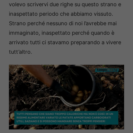
volevo scrivervi due righe su questo strano e
inaspettato periodo che abbiamo vissuto.
Strano perché nessuno di noi l’avrebbe mai
immaginato, inaspettato perché quando è
arrivato tutti ci stavamo preparando a vivere
tutt’altro.
L
U
o
n
a
m